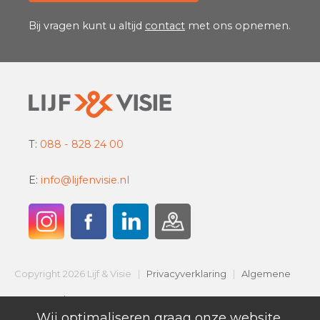
Bij vragen kunt u altijd
contact
met ons opnemen.
T:
088 - 828 24 00
E:
info@lijfenvisie.nl
Copyright 2026 Lijf & Visie
|
Privacyverklaring
|
Algemene
Voorwaarden
Wij optimaliseren graag onze website,